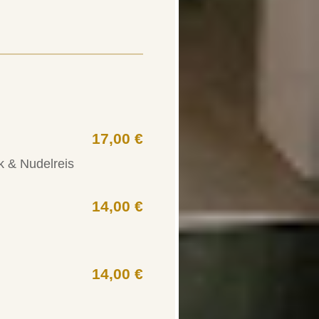
17,00 €
k & Nudelreis
14,00 €
14,00 €