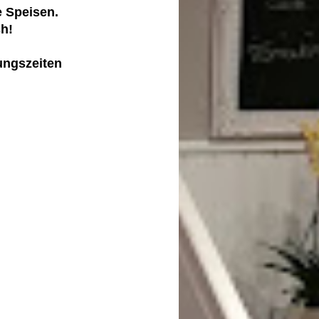
e Speisen.
ch!
ungszeiten